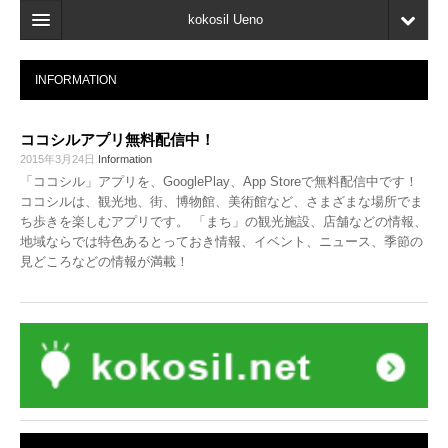
kokosil Ueno
Home
INFORMATION
Map
ココシルアプリ無料配信中！
Latest Information
2015年3月24日
Information
「ココシル」アプリを、GooglePlay、App Storeで無料配信中です！
Reviews
ココシルは、観光地、街、博物館、美術館など、さまざまな場所でま
ち歩きを楽しむアプリです。 「まち」の観光施設、店舗などの情報、
My page
地域ならでは特色あるとっておき情報、イベント、ニュース、季節の
見どころなどの情報が満載！
Bookmark