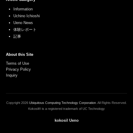
Information
Uchino Ichioshi
Ueno News
体験レポート
記事
About this Site
Terms of Use
Privacy Policy
Inquiry
Copyright
2026
Ubiquitous Computing Technology Corporation
. All Rights Reserved.
Kokosil® is a registered trademark of UC Technology
kokosil Ueno