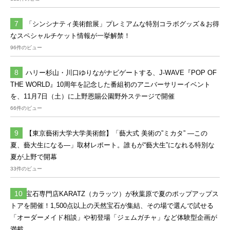
「シンシナティ美術館展」プレミアムな特別コラボグッズ＆お得
なスペシャルチケット情報が一挙解禁！
96件のビュー
ハリー杉山・川口ゆりながナビゲートする、J-WAVE『POP OF
THE WORLD』10周年を記念した番組初のアニバーサリーイベント
を、11月7日（土）に上野恩賜公園野外ステージで開催
66件のビュー
【東京藝術大学大学美術館】「藝大式 美術の”ミカタ” ―この
夏、藝大生になる―」取材レポート。誰もが“藝大生”になれる特別な
夏が上野で開幕
33件のビュー
宝石専門店KARATZ（カラッツ）が秋葉原で夏のポップアップス
トアを開催！1,500点以上の天然宝石が集結、その場で選んで試せる
「オーダーメイド相談」や初登場「ジェムガチャ」など体験型企画が
満載