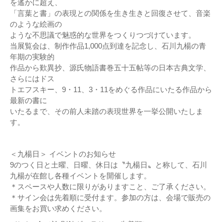
を遙かに超え、
「言葉と書」の表現との関係を生き生きと回復させて、音楽
のような絵画の
ような不思議で魅惑的な世界をつくりつづけています。
当展覧会は、制作作品1,000点到達を記念し、石川九楊の青
年期の実験的
作品から歎異抄、源氏物語書巻五十五帖等の日本古典文学、
さらにはドス
トエフスキー、9・11、3・11をめぐる作品にいたる作品から
最新の書に
いたるまで、その前人未踏の表現世界を一挙公開いたしま
す。
＜九楊日＞ イベントのお知らせ
9のつく日と土曜、日曜、休日は〝九楊日〟と称して、石川
九楊が在館し各種イベントを開催します。
＊スペースや人数に限りがありますこと、ご了承ください。
＊サイン会は先着順に受付ます。参加の方は、会場で販売の
画集をお買い求めください。