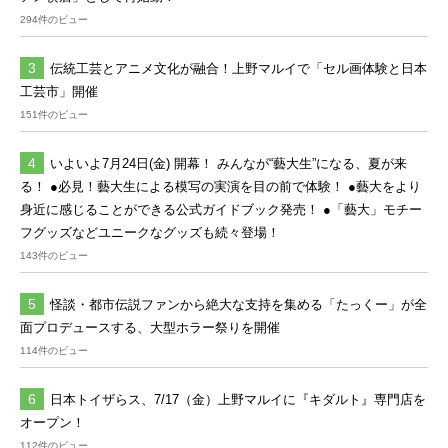
294件のビュー
伝統工芸とアニメ文化が融合！上野マルイで「セル画体験と日本
工芸市」開催
151件のビュー
いよいよ7月24日(金) 開幕！ みんなが“藝大生”になる、夏が来
る！ ●必見！藝大生による模写の実演を目の前で体験！ ●藝大をより
身近に感じることができる公式ガイドブック発売！ ●「藝大」モチー
フグッズなどユニークなグッズも続々登場！
143件のビュー
怪談・都市伝説ファンから絶大な支持を集める「たっくー」が全
面プロデュースする、大型ホラー祭りを開催
114件のビュー
日本トイザらス、7/17（金）上野マルイに『キダルト』専門店を
オープン！
112件のビュー