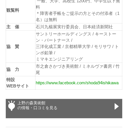
一般、大学、高校生 1200円、中学生以下無
料
観覧料
＊障害者手帳をご提示の方とその付添者（1
名）は無料
主 催
石川九楊展実行委員会、日本経済新聞社
サントリーホールディングス / キーストー
ン・パートナース /
協 賛
三洋化成工業 / 京都精華大学 / モリサワ / ト
ンボ鉛筆 /
ミマキエンジニアリング
市之倉さかづき美術館 / ミネルヴァ書房 / 竹
協 力
尾
特設
https://www.facebook.com/shoda94ishikawa
WEBサイト
上野の森美術館
の情報・口コミを見る