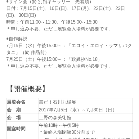
◉サイン会（於 別館ギャラリー 先着順）
日付：7月15日(土)、16日(日)、17日(月)、22日(土)、23日
(日)、30日(日)
時間：午前11:00～11:30、午後15:00～15:30
＊申し込み不要、ただし展覧会入場料が必要です。
◉自作解説
7月19日（水）午後15:00～：「エロイ・エロイ・ラマサバク
タニ」（於 作品前）
7月29日（土）午後15:00～：「歎異抄No.18」
＊申し込み不要、ただし展覧会入場料が必要です。
【開催概要】
展覧会名
書だ！石川九楊展
会 期
2017年7月5日（水）～7月30日（日）
会 場
上野の森美術館
午前10時～午後5時
開室時間
＊最終入場閉館30分前まで