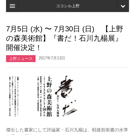
ココシル上野
ホーム
7月5日 (水) 〜 7月30日 (日) 【上野
検索
の森美術館】『書だ！石川九楊展』
店舗・施設最新情報
開催決定！
口コミ
2017年7月13日
上野ニュース
マイページ
ブックマーク
傑出した書家にして評論家・石川九楊は、戦後前衛書の水準