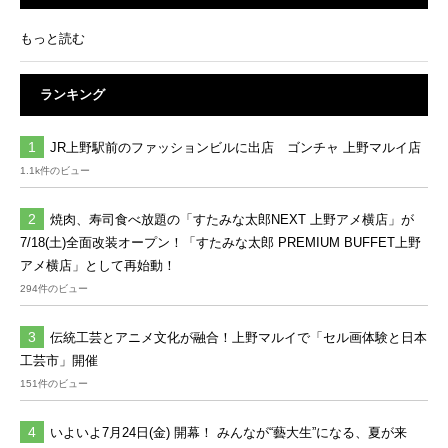
もっと読む
ランキング
JR上野駅前のファッションビルに出店 ゴンチャ 上野マルイ店
1.1k件のビュー
焼肉、寿司食べ放題の「すたみな太郎NEXT 上野アメ横店」が
7/18(土)全面改装オープン！「すたみな太郎 PREMIUM BUFFET上野
アメ横店」として再始動！
294件のビュー
伝統工芸とアニメ文化が融合！上野マルイで「セル画体験と日本
工芸市」開催
151件のビュー
いよいよ7月24日(金) 開幕！ みんなが“藝大生”になる、夏が来