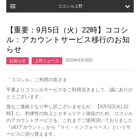
ココシル上野
ホーム
【重要：9月5日（火）22時】ココシ
検索
ル：アカウントサービス移行のお知
店舗・施設最新情報
らせ
口コミ
2023年8月30日
お知らせ
上野ニュース
マイページ
「ココシル」ご利用の皆さま
ブックマーク
平素よりココシルサービスをご利用頂きまして、誠にありが
とうございます。
急なご連絡となり申し訳ございませんが、【9月5日(火) 22
時】に、利便性の向上とセキュリティ強化のため、ココシル
のアカウントサービスを、これまでご使用頂いておりました
『uIDアカウント』から『マイ・インフォベース』というサ
ービスに切り替えます。