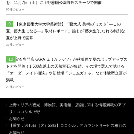
を、11月7日（土）に上野恩賜公園野外ステージで開催
66件のビュー
【東京藝術大学大学美術館】「藝大式 美術の”ミカタ” ―この
夏、藝大生になる―」取材レポート。誰もが“藝大生”になれる特別な
夏が上野で開幕
33件のビュー
宝石専門店KARATZ（カラッツ）が秋葉原で夏のポップアップス
トアを開催！1,500点以上の天然宝石が集結、その場で選んで試せる
「オーダーメイド相談」や初登場「ジェムガチャ」など体験型企画が
満載
23件のビュー
上野エリアの観光、博物館、美術館、店舗に関する情報満載のアプ
リ：ココシル上野
お知らせ
【重要：9月5日（火）22時】ココシル：アカウントサービス移行の
お知らせ