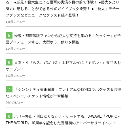
る！ ●必見！藝大生による模写の実演を目の前で体験！ ●藝大をより
身近に感じることができる公式ガイドブック発売！ ●「藝大」モチー
フグッズなどユニークなグッズも続々登場！
145件のビュー
怪談・都市伝説ファンから絶大な支持を集める「たっくー」が全
面プロデュースする、大型ホラー祭りを開催
114件のビュー
日本トイザらス、7/17（金）上野マルイに『キダルト』専門店を
オープン！
112件のビュー
「シンシナティ美術館展」プレミアムな特別コラボグッズ＆お得
なスペシャルチケット情報が一挙解禁！
96件のビュー
ハリー杉山・川口ゆりながナビゲートする、J-WAVE『POP OF
THE WORLD』10周年を記念した番組初のアニバーサリーイベント