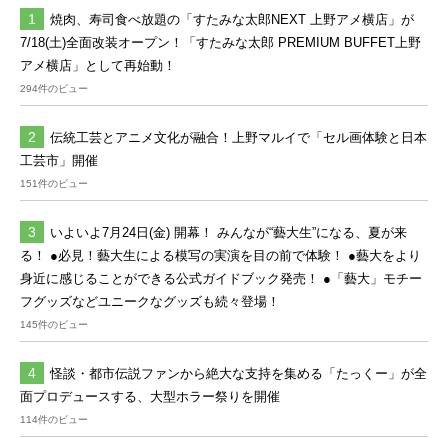
焼肉、寿司食べ放題の「すたみな太郎NEXT 上野アメ横店」が
7/18(土)全面改装オープン！「すたみな太郎 PREMIUM BUFFET上野
アメ横店」として再始動！
294件のビュー
伝統工芸とアニメ文化が融合！上野マルイで「セル画体験と日本
工芸市」開催
151件のビュー
いよいよ7月24日(金) 開幕！ みんなが“藝大生”になる、夏が来
る！ ●必見！藝大生による模写の実演を目の前で体験！ ●藝大をより
身近に感じることができる公式ガイドブック発売！ ●「藝大」モチー
フグッズなどユニークなグッズも続々登場！
145件のビュー
怪談・都市伝説ファンから絶大な支持を集める「たっくー」が全
面プロデュースする、大型ホラー祭りを開催
114件のビュー