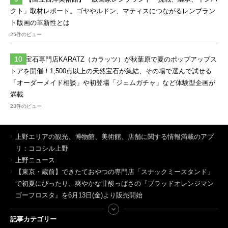
クト」取材レポート。ゴヤやルドン、マティスにつながるレンブラン
ト版画の革新性とは
25件のビュー
宝石専門店KARATZ（カラッツ）が秋葉原で夏のポップアップス
トアを開催！1,500点以上の天然宝石が集結、その場で選んで試せる
「オーダーメイド相談」や初登場「ジェムガチャ」など体験型企画が
満載
23件のビュー
上野エリアの観光、博物館、美術館、店舗に関する情報満載のアプ
リ：ココシル上野
上野ニュース
【東京・蔵前】できたておやつの専門店「スナックミースタンド」
で初夏にぴったり、爽やかな甘酸っぱさの『ブラッドオレンジマン
ゴーフロスタ』を6月13日(金)より販売開始
記事カテゴリー