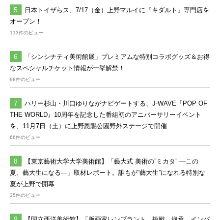
日本トイザらス、7/17（金）上野マルイに『キダルト』専門店を
オープン！
113件のビュー
「シンシナティ美術館展」プレミアムな特別コラボグッズ＆お得
なスペシャルチケット情報が一挙解禁！
98件のビュー
ハリー杉山・川口ゆりながナビゲートする、J-WAVE『POP OF
THE WORLD』10周年を記念した番組初のアニバーサリーイベント
を、11月7日（土）に上野恩賜公園野外ステージで開催
66件のビュー
【東京藝術大学大学美術館】「藝大式 美術の”ミカタ” ―この
夏、藝大生になる―」取材レポート。誰もが“藝大生”になれる特別な
夏が上野で開幕
35件のビュー
【国立西洋美術館】「版画家レンブラント 挑戦、継承、インパ