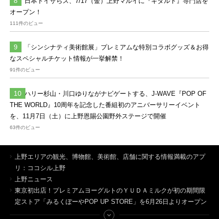
日本トイザらス、7/17（金）上野マルイに『キダルト』専門店を
オープン！
111件のビュー
「シンシナティ美術館展」プレミアムな特別コラボグッズ＆お得
なスペシャルチケット情報が一挙解禁！
91件のビュー
ハリー杉山・川口ゆりながナビゲートする、J-WAVE『POP OF
THE WORLD』10周年を記念した番組初のアニバーサリーイベント
を、11月7日（土）に上野恩賜公園野外ステージで開催
63件のビュー
上野エリアの観光、博物館、美術館、店舗に関する情報満載のアプ
リ：ココシル上野
上野ニュース
東京初出店！プレミアムヨーグルトのＹＵＤＡミルクが初の期間限
定ストア「みるくぼーやPOP UP STORE」を6月26日よりオープン