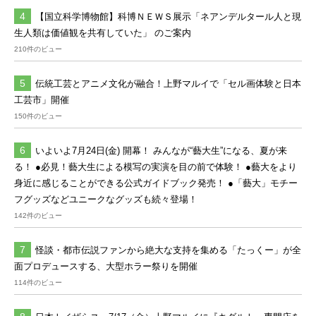
【国立科学博物館】科博ＮＥＷＳ展示「ネアンデルタール人と現
生人類は価値観を共有していた」 のご案内
210件のビュー
伝統工芸とアニメ文化が融合！上野マルイで「セル画体験と日本
工芸市」開催
150件のビュー
いよいよ7月24日(金) 開幕！ みんなが“藝大生”になる、夏が来
る！ ●必見！藝大生による模写の実演を目の前で体験！ ●藝大をより
身近に感じることができる公式ガイドブック発売！ ●「藝大」モチー
フグッズなどユニークなグッズも続々登場！
142件のビュー
怪談・都市伝説ファンから絶大な支持を集める「たっくー」が全
面プロデュースする、大型ホラー祭りを開催
114件のビュー