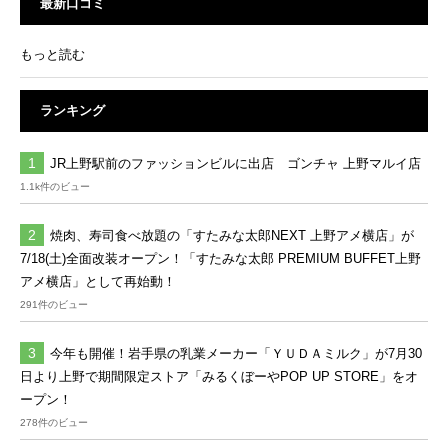
最新口コミ
もっと読む
ランキング
JR上野駅前のファッションビルに出店 ゴンチャ 上野マルイ店
1.1k件のビュー
焼肉、寿司食べ放題の「すたみな太郎NEXT 上野アメ横店」が
7/18(土)全面改装オープン！「すたみな太郎 PREMIUM BUFFET上野
アメ横店」として再始動！
291件のビュー
今年も開催！岩手県の乳業メーカー「ＹＵＤＡミルク」が7月30
日より上野で期間限定ストア「みるくぼーやPOP UP STORE」をオ
ープン！
278件のビュー