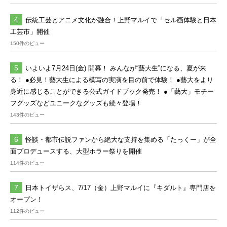
伝統工芸とアニメ文化が融合！上野マルイで「セル画体験と日本
工芸市」開催
150件のビュー
いよいよ7月24日(金) 開幕！ みんなが“藝大生”になる、夏が来
る！ ●必見！藝大生による模写の実演を目の前で体験！ ●藝大をより
身近に感じることができる公式ガイドブック発売！ ●「藝大」モチー
フグッズなどユニークなグッズも続々登場！
143件のビュー
怪談・都市伝説ファンから絶大な支持を集める「たっくー」が全
面プロデュースする、大型ホラー祭りを開催
114件のビュー
日本トイザらス、7/17（金）上野マルイに『キダルト』専門店を
オープン！
112件のビュー