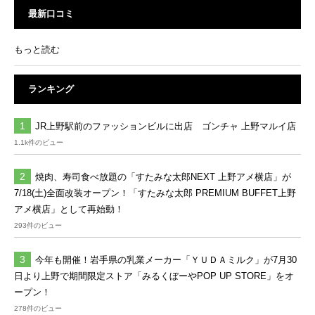
最新口コミ
もっと読む
ランキング
JR上野駅前のファッションビルに出店 ゴンチャ 上野マルイ店
1.1k件のビュー
焼肉、寿司食べ放題の「すたみな太郎NEXT 上野アメ横店」が
7/18(土)全面改装オープン！「すたみな太郎 PREMIUM BUFFET上野
アメ横店」として再始動！
293件のビュー
今年も開催！岩手県の乳業メーカー「ＹＵＤＡミルク」が7月30
日より上野で期間限定ストア「みるくぼーやPOP UP STORE」をオ
ープン！
278件のビュー