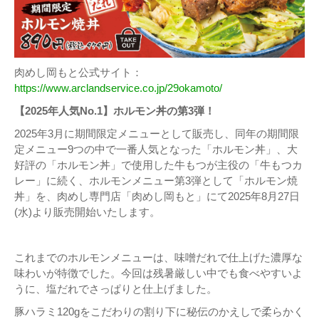
肉めし岡もと公式サイト：
https://www.arclandservice.co.jp/29okamoto/
【2025年人気No.1】ホルモン丼の第3弾！
2025年3月に期間限定メニューとして販売し、同年の期間限
定メニュー9つの中で一番人気となった「ホルモン丼」、大
好評の「ホルモン丼」で使用した牛もつが主役の「牛もつカ
レー」に続く、ホルモンメニュー第3弾として「ホルモン焼
丼」を、肉めし専門店「肉めし岡もと」にて2025年8月27日
(水)より販売開始いたします。
これまでのホルモンメニューは、味噌だれで仕上げた濃厚な
味わいが特徴でした。今回は残暑厳しい中でも食べやすいよ
うに、塩だれでさっぱりと仕上げました。
豚ハラミ120gをこだわりの割り下に秘伝のかえしで柔らかく