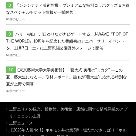
「シンシナティ美術館展」プレミアムな特別コラボグッズ＆お得
なスペシャルチケット情報が一挙解禁！
93件のビュー
ハリー杉山・川口ゆりながナビゲートする、J-WAVE『POP OF
THE WORLD』10周年を記念した番組初のアニバーサリーイベント
を、11月7日（土）に上野恩賜公園野外ステージで開催
64件のビュー
【東京藝術大学大学美術館】「藝大式 美術の”ミカタ” ―この
夏、藝大生になる―」取材レポート。誰もが“藝大生”になれる特別な
夏が上野で開幕
30件のビュー
上野エリアの観光、博物館、美術館、店舗に関する情報満載のアプ
リ：ココシル上野
上野ニュース
【2025年人気No.1】ホルモン丼の第3弾！塩だれでさっぱり「ホル