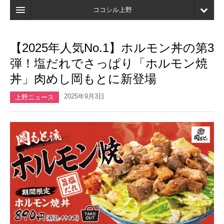
ココシル上野
ホーム
【2025年人気No.1】ホルモン丼の第3
検索
弾！塩だれでさっぱり「ホルモン焼
店舗・施設最新情報
丼」肉めし岡もとに新登場
口コミ
2025年9月3日
上野ニュース
マイページ
ブックマーク