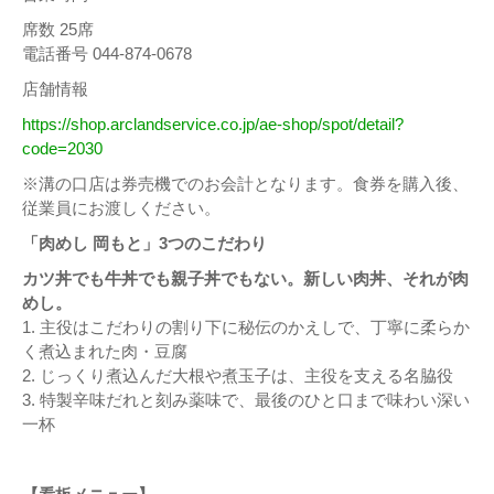
席数 25席
電話番号 044-874-0678
店舗情報
https://shop.arclandservice.co.jp/ae-shop/spot/detail?
code=2030
※溝の口店は券売機でのお会計となります。食券を購入後、
従業員にお渡しください。
「肉めし 岡もと」3つのこだわり
カツ丼でも牛丼でも親子丼でもない。新しい肉丼、それが肉
めし。
1. 主役はこだわりの割り下に秘伝のかえしで、丁寧に柔らか
く煮込まれた肉・豆腐
2. じっくり煮込んだ大根や煮玉子は、主役を支える名脇役
3. 特製辛味だれと刻み薬味で、最後のひと口まで味わい深い
一杯