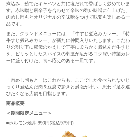
煮込み、茹でたキャベツと共に塩だれで香ばしく炒めていま
す。赤味噌と唐辛子を合わせて辛味の強い味噌に仕上げた、
肉めし岡もとオリジナルの辛味噌をつけて味変も楽しめる一
品です。
また、グランドメニューには、「牛すじ煮込みカレー」「特
牛すじ煮込みカレー」が新たに仲間入りいたします。こだわ
りの割り下に秘伝のかえしで丁寧に柔らかく煮込んだ牛すじ
を、ピリッとしたスパイスの刺激が広がるコク深い特製カレ
ーに盛り付けた、食べ応えのある一皿です。
「肉めし岡もと」はこれからも、ここでしか食べられないじ
っくり煮込んだ肉＆豆腐で驚きと満腹が叶い、思わず足を運
びたくなる店舗を目指します。
商品概要
＜期間限定メニュー＞
■ホルモン焼丼 890円(税込979円)