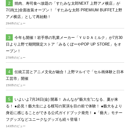
焼肉、寿司食べ放題の「すたみな太郎NEXT 上野アメ横店」が
7/18(土)全面改装オープン！「すたみな太郎 PREMIUM BUFFET上野
アメ横店」として再始動！
294件のビュー
今年も開催！岩手県の乳業メーカー「ＹＵＤＡミルク」が7月30
日より上野で期間限定ストア「みるくぼーやPOP UP STORE」をオ
ープン！
278件のビュー
伝統工芸とアニメ文化が融合！上野マルイで「セル画体験と日本
工芸市」開催
150件のビュー
いよいよ7月24日(金) 開幕！ みんなが“藝大生”になる、夏が来
る！ ●必見！藝大生による模写の実演を目の前で体験！ ●藝大をより
身近に感じることができる公式ガイドブック発売！ ●「藝大」モチー
フグッズなどユニークなグッズも続々登場！
143件のビュー