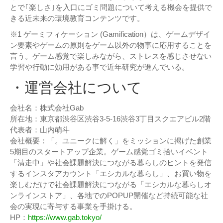
とで｢楽しさ｣を入口にゴミ問題について考える機会を提供で
きる近未来の環境教育コンテンツです。
※1 ゲーミフィケーション (Gamification）は、ゲームデザイ
ン要素やゲームの原則をゲーム以外の物事に応用することを
言う。ゲーム感覚で楽しみながら、ストレスを感じさせない
学習や行動に効用がある事で近年研究が進んでいる。
・運営会社について
会社名：株式会社Gab
所在地：東京都渋谷区渋谷3-5-16渋谷3丁目スクエアビル2階
代表者：山内萌斗
会社概要：「。ユニークに解く」をミッションに掲げた創業
5期目のスタートアップ企業。ゲーム感覚ゴミ拾いイベント
「清走中」や社会課題解決につながる暮らしのヒントを発信
するインスタアカウント「エシカルな暮らし」、お買い物を
楽しむだけで社会課題解決につながる「エシカルな暮らしオ
ンラインストア」、各地でのPOPUP開催など持続可能な社
会の実現に寄与する事業を手掛ける。
HP：
https://www.gab.tokyo/