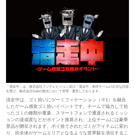
「清走中」は、株式会社フジテレビジョン及び「逃走中」制作チームの正式な許諾
を受け、株式会社Gabの責任において管理・運営しております。
清走中は、ゴミ拾いにゲーミフィケーション（※1）を融合
したゲーム感覚ゴミ拾いイベントです。チームで協力して拾
ったゴミの種類や重量、スマートフォンで通達されるミッシ
ョンの達成度などがポイント換算され、上位チームには豪華
景品が贈呈されます。ポイ捨てされたゴミがアイテムに変わ
り、街全体がゲームエリアとなるような世界観を演出するこ