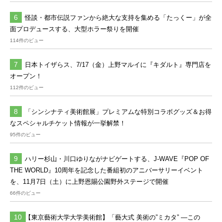
怪談・都市伝説ファンから絶大な支持を集める「たっくー」が全
面プロデュースする、大型ホラー祭りを開催
114件のビュー
日本トイザらス、7/17（金）上野マルイに『キダルト』専門店を
オープン！
112件のビュー
「シンシナティ美術館展」プレミアムな特別コラボグッズ＆お得
なスペシャルチケット情報が一挙解禁！
95件のビュー
ハリー杉山・川口ゆりながナビゲートする、J-WAVE『POP OF
THE WORLD』10周年を記念した番組初のアニバーサリーイベント
を、11月7日（土）に上野恩賜公園野外ステージで開催
66件のビュー
【東京藝術大学大学美術館】「藝大式 美術の”ミカタ” ―この