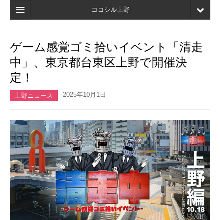
ココシル上野
ホーム
ゲーム感覚ゴミ拾いイベント「清走
検索
中」、東京都台東区上野で開催決
店舗・施設最新情報
定！
口コミ
2025年10月1日
上野ニュース
マイページ
ブックマーク