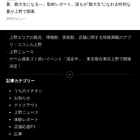
夏、藝大生になる―」取材レポート。誰もが“藝大生”になれる特別な
夏が上野で開幕
30件のビュー
上野エリアの観光、博物館、美術館、店舗に関する情報満載のアプ
リ：ココシル上野
上野ニュース
ゲーム感覚ゴミ拾いイベント「清走中」、東京都台東区上野で開催
決定！
記事カテゴリー
うちのイチオシ
お知らせ
テイクアウト
上野ニュース
体験レポート
店舗応援PJ
記事