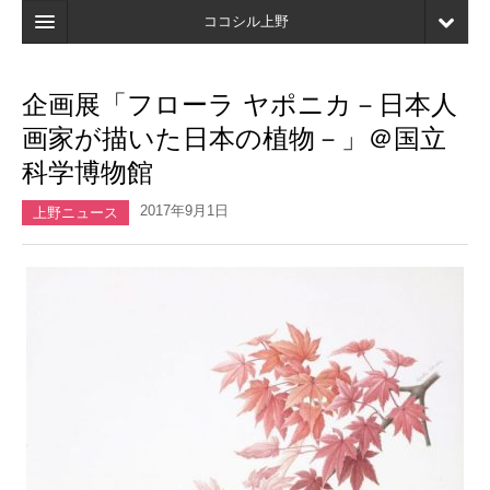
ココシル上野
ホーム
企画展「フローラ ヤポニカ－日本人
検索
画家が描いた日本の植物－」＠国立
店舗・施設最新情報
科学博物館
口コミ
2017年9月1日
上野ニュース
マイページ
ブックマーク