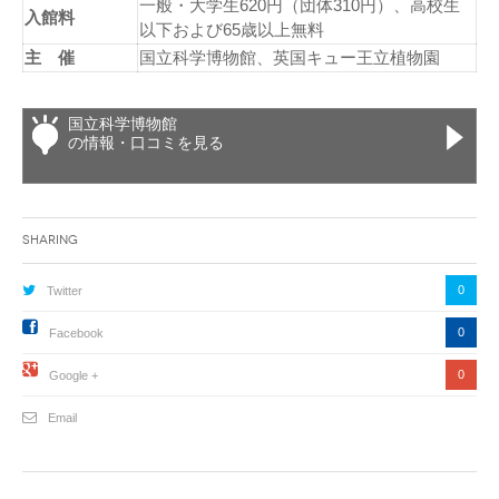
一般・大学生620円（団体310円）、高校生
入館料
以下および65歳以上無料
主 催
国立科学博物館、英国キュー王立植物園
国立科学博物館
の情報・口コミを見る
Sharing
0
Twitter
0
Facebook
0
Google +
Email