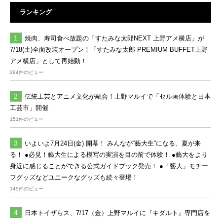
ランキング
焼肉、寿司食べ放題の「すたみな太郎NEXT 上野アメ横店」が
7/18(土)全面改装オープン！「すたみな太郎 PREMIUM BUFFET上野
アメ横店」として再始動！
294件のビュー
伝統工芸とアニメ文化が融合！上野マルイで「セル画体験と日本
工芸市」開催
151件のビュー
いよいよ7月24日(金) 開幕！ みんなが“藝大生”になる、夏が来
る！ ●必見！藝大生による模写の実演を目の前で体験！ ●藝大をより
身近に感じることができる公式ガイドブック発売！ ●「藝大」モチー
フグッズなどユニークなグッズも続々登場！
145件のビュー
日本トイザらス、7/17（金）上野マルイに『キダルト』専門店を