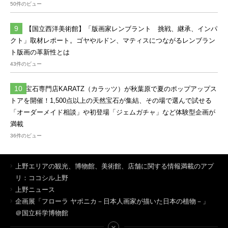
50件のビュー
【国立西洋美術館】「版画家レンブラント 挑戦、継承、インパ
クト」取材レポート。ゴヤやルドン、マティスにつながるレンブラン
ト版画の革新性とは
43件のビュー
宝石専門店KARATZ（カラッツ）が秋葉原で夏のポップアップス
トアを開催！1,500点以上の天然宝石が集結、その場で選んで試せる
「オーダーメイド相談」や初登場「ジェムガチャ」など体験型企画が
満載
36件のビュー
上野エリアの観光、博物館、美術館、店舗に関する情報満載のアプ
リ：ココシル上野
上野ニュース
企画展「フローラ ヤポニカ－日本人画家が描いた日本の植物－」
＠国立科学博物館