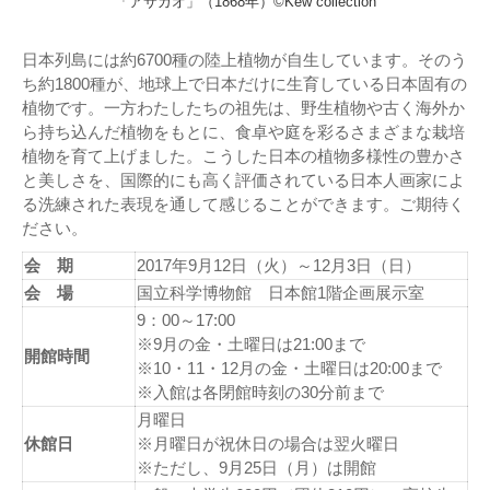
「アサガオ」（1868年）©Kew collection
日本列島には約6700種の陸上植物が自生しています。そのう
ち約1800種が、地球上で日本だけに生育している日本固有の
植物です。一方わたしたちの祖先は、野生植物や古く海外か
ら持ち込んだ植物をもとに、食卓や庭を彩るさまざまな栽培
植物を育て上げました。こうした日本の植物多様性の豊かさ
と美しさを、国際的にも高く評価されている日本人画家によ
る洗練された表現を通して感じることができます。ご期待く
ださい。
会 期
2017年9月12日（火）～12月3日（日）
会 場
国立科学博物館 日本館1階企画展示室
9：00～17:00
※9月の金・土曜日は21:00まで
開館時間
※10・11・12月の金・土曜日は20:00まで
※入館は各閉館時刻の30分前まで
月曜日
休館日
※月曜日が祝休日の場合は翌火曜日
※ただし、9月25日（月）は開館