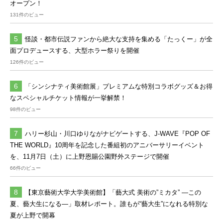
オープン！
131件のビュー
怪談・都市伝説ファンから絶大な支持を集める「たっくー」が全
面プロデュースする、大型ホラー祭りを開催
126件のビュー
「シンシナティ美術館展」プレミアムな特別コラボグッズ＆お得
なスペシャルチケット情報が一挙解禁！
98件のビュー
ハリー杉山・川口ゆりながナビゲートする、J-WAVE『POP OF
THE WORLD』10周年を記念した番組初のアニバーサリーイベント
を、11月7日（土）に上野恩賜公園野外ステージで開催
66件のビュー
【東京藝術大学大学美術館】「藝大式 美術の”ミカタ” ―この
夏、藝大生になる―」取材レポート。誰もが“藝大生”になれる特別な
夏が上野で開幕