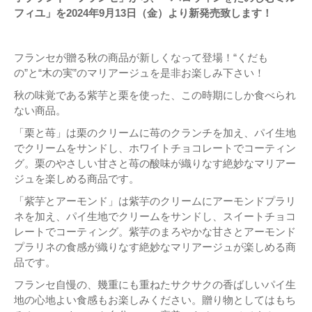
フィユ」を2024年9月13日（金）より新発売致します！
フランセが贈る秋の商品が新しくなって登場！“くだも
の”と“木の実”のマリアージュを是非お楽しみ下さい！
秋の味覚である紫芋と栗を使った、この時期にしか食べられ
ない商品。
「栗と苺」は栗のクリームに苺のクランチを加え、パイ生地
でクリームをサンドし、ホワイトチョコレートでコーティン
グ。栗のやさしい甘さと苺の酸味が織りなす絶妙なマリアー
ジュを楽しめる商品です。
「紫芋とアーモンド」は紫芋のクリームにアーモンドプラリ
ネを加え、パイ生地でクリームをサンドし、スイートチョコ
レートでコーティング。紫芋のまろやかな甘さとアーモンド
プラリネの食感が織りなす絶妙なマリアージュが楽しめる商
品です。
フランセ自慢の、幾重にも重ねたサクサクの香ばしいパイ生
地の心地よい食感もお楽しみください。贈り物としてはもち