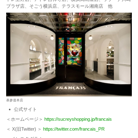
プラザ店、そごう横浜店、テラスモール湘南店 他
表参道本店
公式サイト
＜ホームページ＞
https://sucreyshopping.jp/francais
＜ X(旧Twitter) ＞
https://twitter.com/francais_PR