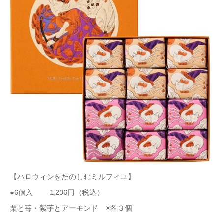
【ハロウィンをたのしむミルフィユ】
●6個入 1,296円（税込）
栗と苺・紫芋とアーモンド ×各３個