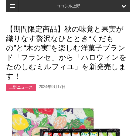
ココシル上野
ホーム
【期間限定商品】秋の味覚と果実が
検索
織りなす贅沢なひととき“くだも
店舗・施設最新情報
の”と“木の実”を楽しむ洋菓子ブラン
ド「フランセ」から「ハロウィンを
口コミ
たのしむミルフィユ」を新発売しま
マイページ
す！
ブックマーク
2024年9月17日
上野ニュース