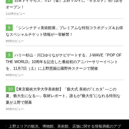
日本トイザらス、7/17（金）上野マルイに『キダルト』専門店を
オープン！
112件のビュー
「シンシナティ美術館展」プレミアムな特別コラボグッズ＆お得
なスペシャルチケット情報が一挙解禁！
95件のビュー
ハリー杉山・川口ゆりながナビゲートする、J-WAVE『POP OF
THE WORLD』10周年を記念した番組初のアニバーサリーイベント
を、11月7日（土）に上野恩賜公園野外ステージで開催
66件のビュー
【東京藝術大学大学美術館】「藝大式 美術の”ミカタ” ―この
夏、藝大生になる―」取材レポート。誰もが“藝大生”になれる特別な
夏が上野で開幕
30件のビュー
上野エリアの観光、博物館、美術館、店舗に関する情報満載のアプ