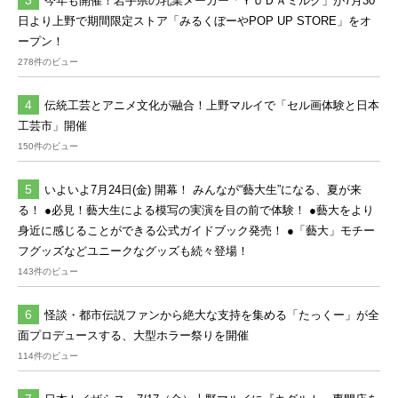
今年も開催！岩手県の乳業メーカー「ＹＵＤＡミルク」が7月30
日より上野で期間限定ストア「みるくぼーやPOP UP STORE」をオ
ープン！
278件のビュー
伝統工芸とアニメ文化が融合！上野マルイで「セル画体験と日本
工芸市」開催
150件のビュー
いよいよ7月24日(金) 開幕！ みんなが“藝大生”になる、夏が来
る！ ●必見！藝大生による模写の実演を目の前で体験！ ●藝大をより
身近に感じることができる公式ガイドブック発売！ ●「藝大」モチー
フグッズなどユニークなグッズも続々登場！
143件のビュー
怪談・都市伝説ファンから絶大な支持を集める「たっくー」が全
面プロデュースする、大型ホラー祭りを開催
114件のビュー