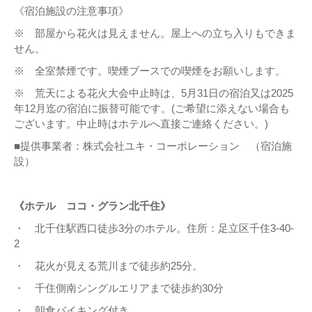
《宿泊施設の注意事項》
※ 部屋から花火は見えません。屋上への立ち入りもできま
せん。
※ 全室禁煙です。喫煙ブースでの喫煙をお願いします。
※ 荒天による花火大会中止時は、5月31日の宿泊又は2025
年12月迄の宿泊に振替可能です。(ご希望に添えない場合も
ございます。中止時はホテルへ直接ご連絡ください。)
■提供事業者：株式会社ユキ・コーポレーション （宿泊施
設）
《ホテル ココ・グラン北千住》
・ 北千住駅西口徒歩3分のホテル。住所：足立区千住3-40-
2
・ 花火が見える荒川まで徒歩約25分。
・ 千住側南シングルエリアまで徒歩約30分
・ 朝食バイキング付き