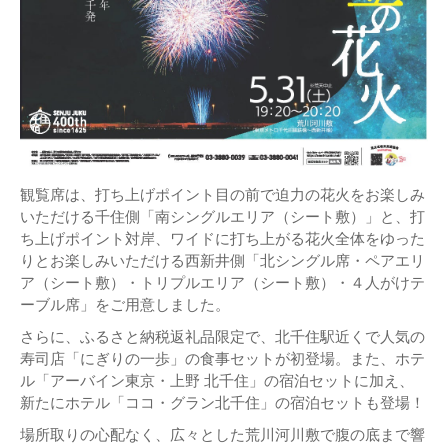
観覧席は、打ち上げポイント目の前で迫力の花火をお楽しみ
いただける千住側「南シングルエリア（シート敷）」と、打
ち上げポイント対岸、ワイドに打ち上がる花火全体をゆった
りとお楽しみいただける西新井側「北シングル席・ペアエリ
ア（シート敷）・トリプルエリア（シート敷）・４人がけテ
ーブル席」をご用意しました。
さらに、ふるさと納税返礼品限定で、北千住駅近くで人気の
寿司店「にぎりの一歩」の食事セットが初登場。また、ホテ
ル「アーバイン東京・上野 北千住」の宿泊セットに加え、
新たにホテル「ココ・グラン北千住」の宿泊セットも登場！
場所取りの心配なく、広々とした荒川河川敷で腹の底まで響