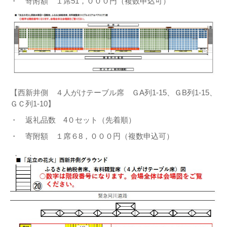
・ 寄附額 １席51，０００円（複数申込可）
【西新井側 ４人がけテーブル席 ＧA列1-15、ＧB列1-15、
ＧＣ列1-10】
・ 返礼品数 4０セット（先着順）
・ 寄附額 １席６8，０００円（複数申込可）