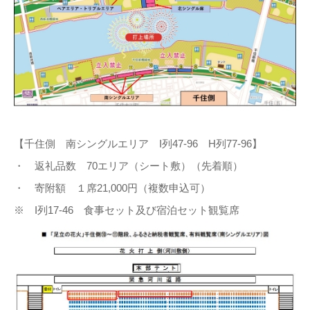
【千住側 南シングルエリア I列47-96 H列77-96】
・ 返礼品数 70エリア（シート敷）（先着順）
・ 寄附額 １席21,000円（複数申込可）
※ I列17-46 食事セット及び宿泊セット観覧席