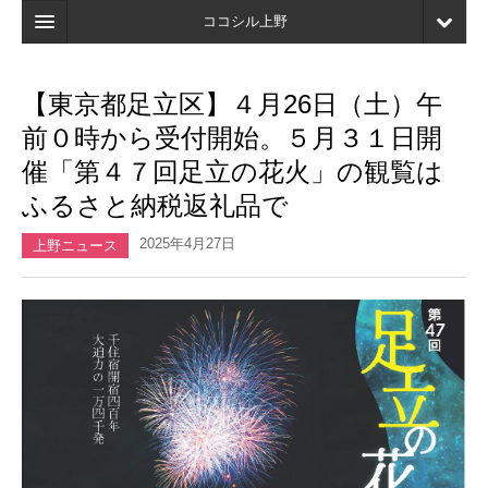
ココシル上野
ホーム
【東京都足立区】４月26日（土）午
検索
前０時から受付開始。５月３１日開
店舗・施設最新情報
催「第４７回足立の花火」の観覧は
ふるさと納税返礼品で
口コミ
2025年4月27日
マイページ
上野ニュース
ブックマーク