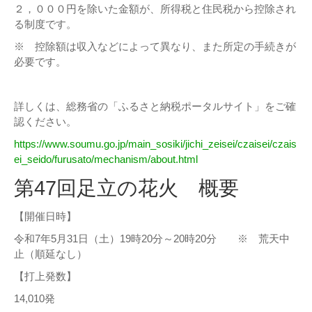
２，０００円を除いた金額が、所得税と住民税から控除され
る制度です。
※ 控除額は収入などによって異なり、また所定の手続きが
必要です。
詳しくは、総務省の「ふるさと納税ポータルサイト」をご確
認ください。
https://www.soumu.go.jp/main_sosiki/jichi_zeisei/czaisei/czais
ei_seido/furusato/mechanism/about.html
第47回足立の花火 概要
【開催日時】
令和7年5月31日（土）19時20分～20時20分 ※ 荒天中
止（順延なし）
【打上発数】
14,010発