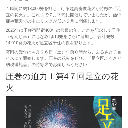
１時間に約13,000発を打ち上げる超高密度花火が特徴の「足
立の花火」。これまで７月下旬に開催していましたが、熱中
症や荒天での中止リスクが低い５月に開催します。
2025年は千住宿開宿400年の節目の年。これを記念して千住
（せんじゅ）にちなみ1,010発をさらに追加し、合計発数
14,010発の花火が足立区千住の夜を彩ります。
寄附の受付は４月２６日（土）午前０時から、ふるさとチョ
イスにて開始します。圧巻の花火をぜひ、「足立区ふるさと
納税返礼品」の特等席でお楽しみください。
圧巻の迫力！第4７回足立の花
火