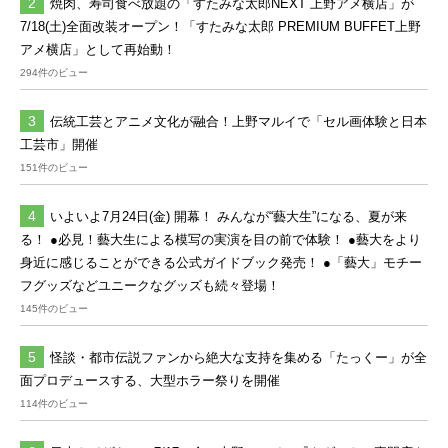
焼肉、寿司食べ放題の「すたみな太郎NEXT 上野アメ横店」が
7/18(土)全面改装オープン！「すたみな太郎 PREMIUM BUFFET上野
アメ横店」として再始動！
294件のビュー
伝統工芸とアニメ文化が融合！上野マルイで「セル画体験と日本
工芸市」開催
151件のビュー
いよいよ7月24日(金) 開幕！ みんなが“藝大生”になる、夏が来
る！ ●必見！藝大生による模写の実演を目の前で体験！ ●藝大をより
身近に感じることができる公式ガイドブック発売！ ●「藝大」モチー
フグッズなどユニークなグッズも続々登場！
145件のビュー
怪談・都市伝説ファンから絶大な支持を集める「たっくー」が全
面プロデュースする、大型ホラー祭りを開催
114件のビュー