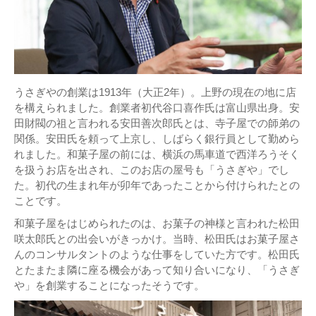
うさぎやの創業は1913年（大正2年）。上野の現在の地に店
を構えられました。創業者初代谷口喜作氏は富山県出身。安
田財閥の祖と言われる安田善次郎氏とは、寺子屋での師弟の
関係。安田氏を頼って上京し、しばらく銀行員として勤めら
れました。和菓子屋の前には、横浜の馬車道で西洋ろうそく
を扱うお店を出され、このお店の屋号も「うさぎや」でし
た。初代の生まれ年が卯年であったことから付けられたとの
ことです。
和菓子屋をはじめられたのは、お菓子の神様と言われた松田
咲太郎氏との出会いがきっかけ。当時、松田氏はお菓子屋さ
んのコンサルタントのような仕事をしていた方です。松田氏
とたまたま隣に座る機会があって知り合いになり、「うさぎ
や」を創業することになったそうです。