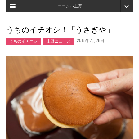
ココシル上野
ホーム
うちのイチオシ！「うさぎや」
検索
2015年7月28日
うちのイチオシ
上野ニュース
店舗・施設最新情報
口コミ
マイページ
ブックマーク