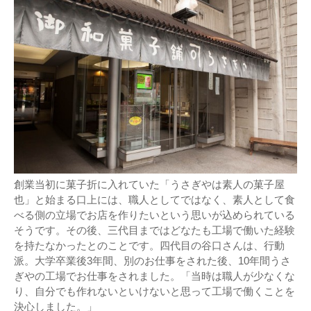
創業当初に菓子折に入れていた「うさぎやは素人の菓子屋
也」と始まる口上には、職人としてではなく、素人として食
べる側の立場でお店を作りたいという思いが込められている
そうです。その後、三代目まではどなたも工場で働いた経験
を持たなかったとのことです。四代目の谷口さんは、行動
派。大学卒業後3年間、別のお仕事をされた後、10年間うさ
ぎやの工場でお仕事をされました。「当時は職人が少なくな
り、自分でも作れないといけないと思って工場で働くことを
決心しました。」