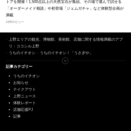
トアを開催！1,500点以上の天然宝石が集結、その場で選んで試せる
「オーダーメイド相談」や初登場「ジェムガチャ」など体験型企画が
満載
23件のビュー
上野エリアの観光、博物館、美術館、店舗に関する情報満載のアプ
リ：ココシル上野
うちのイチオシ
うちのイチオシ！「うさぎや」
記事カテゴリー
うちのイチオシ
お知らせ
テイクアウト
上野ニュース
体験レポート
店舗応援PJ
記事