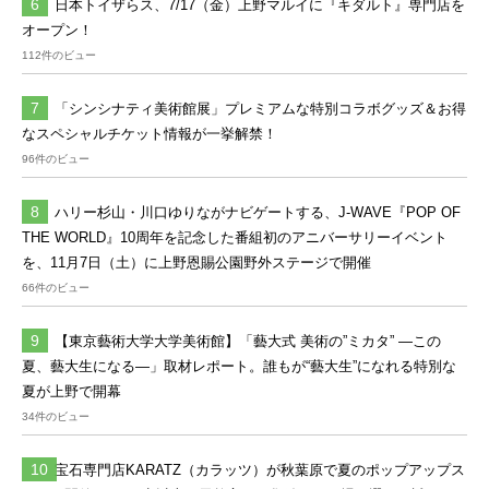
日本トイザらス、7/17（金）上野マルイに『キダルト』専門店を
オープン！
112件のビュー
「シンシナティ美術館展」プレミアムな特別コラボグッズ＆お得
なスペシャルチケット情報が一挙解禁！
96件のビュー
ハリー杉山・川口ゆりながナビゲートする、J-WAVE『POP OF
THE WORLD』10周年を記念した番組初のアニバーサリーイベント
を、11月7日（土）に上野恩賜公園野外ステージで開催
66件のビュー
【東京藝術大学大学美術館】「藝大式 美術の”ミカタ” ―この
夏、藝大生になる―」取材レポート。誰もが“藝大生”になれる特別な
夏が上野で開幕
34件のビュー
宝石専門店KARATZ（カラッツ）が秋葉原で夏のポップアップス