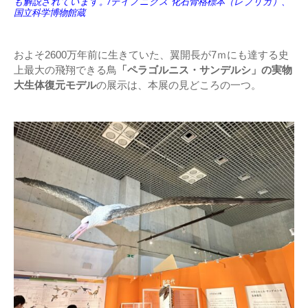
も解説されています。/デイノニクス 化石骨格標本（レプリカ）、
国立科学博物館蔵
およそ2600万年前に生きていた、翼開長が7ｍにも達する史
上最大の飛翔できる鳥
「ペラゴルニス・サンデルシ」の実物
大生体復元モデル
の展示は、本展の見どころの一つ。