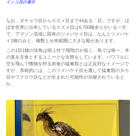
インコ目の展示
なお、ダチョウ目からスズメ目まで44ある「目」ですが、ほ
ぼ全世界に分布しているスズメ目は6,700種余りがいる一方
で、アマゾン流域に固有のツメバケイ目は、なんとツメバケ
イ1種のみと、種数と分布範囲に大きな幅があります。
この1目1種の珍鳥は樹上性で飛翔力が低く、鳥では唯一、木
の葉を主食とするユニークな生態をしています。パワフルに
空を飛んで獲物を狩る肉食の猛禽類とは正反対なイメージで
すが、系統的には、このツメバケイ目を通して猛禽類のタカ
目やフクロウ目などが生まれた可能性が示唆されていると
か。