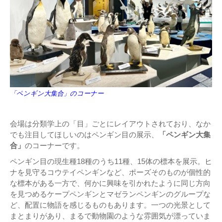
「ペンギン大集合」のコーナー
会場は分類学上の「目」ごとにレイアウトされており、なか
でも注目してほしいのはペンギン目の展示、
「ペンギン大集
合」
のコーナーです。
ペンギン目の現生種18種のうち11種、15体の標本を展示。ヒ
ナを見守るコウテイペンギンなど、ポーズそのものが個性的
な標本がある一方で、何かに興味を引かれたように同じ方向
を見つめるケープペンギンとマゼランペンギンのグループな
ど、配置に物語を感じるものもあります。一つの光景として
まとまりがあり、まるで動物園のような雰囲気が漂っていま