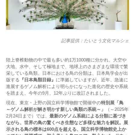
記事提供：
たいとう文化マルシェ
陸上脊椎動物の中で最も多い約1万1000種に分かれ、大空や
大地、水中、そして極地まで、地球上のさまざまな環境で繁
栄している鳥類。日本における鳥の分類は、日本鳥学会が出
版する
『日本鳥類目録』
に準拠していますが、近年、急速に
進展するゲノム解析により明らかになった進化の歴史や系統
を踏まえ、今年の9月、12年ぶりに改訂されました。
現在、東京・上野の国立科学博物館で開催中の
特別展「鳥
～ゲノム解析が解き明かす新しい鳥類の系統～」
（～2025年
2月24日まで）では、
最新のゲノム系統による分類に基づき
ながら、世界の鳥の驚くべき生態など多様な魅力を解説。展
示される鳥の標本は600点を超える、国立科学博物館史上か