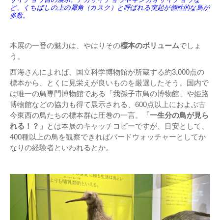
ど、くちばしの上の犀角（カスク）と呼ばれる突起が個性的な鳥が
多数。
本展の一番の魅力は、やはりその
標本のボリューム
でしょ
う。
西海さんによれば、国立科学博物館が所蔵する約3,000点の
標本から、とくに見栄えが良いものを厳選したそう。国内で
は唯一の鳥専門博物館である「我孫子市鳥の博物館」や姫路
博物館などの協力も得て展示される、600点以上におよぶ古
今東西の鳥たちの標本群は圧巻の一言。
「一生分の鳥が見ら
れる！？」
とは本展のキャッチコピーですが、目安として、
400種以上の鳥を観察できればバードウォッチャーとしてか
なりの経験者といわれるとか。