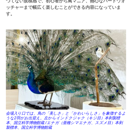
つてない規模感で、初心者から鳥マニア、熱心なバードウォ
ッチャーまで幅広く楽しむことができる内容になっていま
す。
会場入り口では、鳥の「美しさ」と「かわいらしさ」を象徴するよ
うな2羽がお出迎え。左からインドクジャク（キジ目）本剥製標
本、国立科学博物館蔵 /エナガ（亜種シマエナガ、スズメ目）本剥
製標本、国立科学博物館蔵