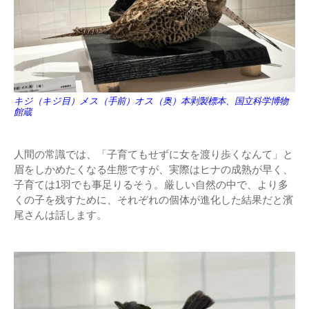
キジ（キジ目）メス（手前）オス（奥）本剥製標本、国立科学博物
館蔵
人間の常識では、「子育てもせずに女を渡り歩くなんて」と
眉をしかめたくなる生態ですが、実際はヒナの成熟が早く、
子育ては1羽でも事足りるそう。厳しい自然の中で、より多
くの子を残すために、それぞれの個体が進化した結果だと濱
尾さんは話します。