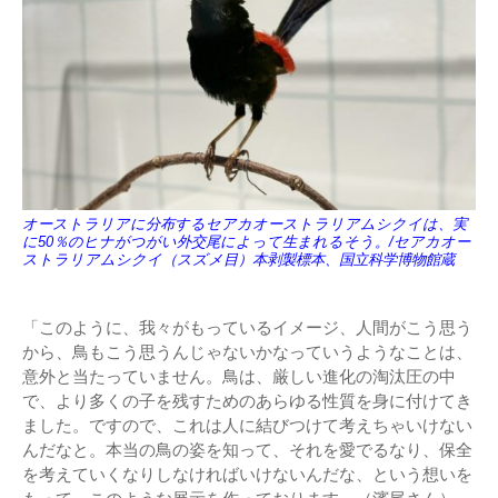
オーストラリアに分布するセアカオーストラリアムシクイは、実
に50％のヒナがつがい外交尾によって生まれるそう。/セアカオー
ストラリアムシクイ（スズメ目）本剥製標本、国立科学博物館蔵
「このように、我々がもっているイメージ、人間がこう思う
から、鳥もこう思うんじゃないかなっていうようなことは、
意外と当たっていません。鳥は、厳しい進化の淘汰圧の中
で、より多くの子を残すためのあらゆる性質を身に付けてき
ました。ですので、これは人に結びつけて考えちゃいけない
んだなと。本当の鳥の姿を知って、それを愛でるなり、保全
を考えていくなりしなければいけないんだな、という想いを