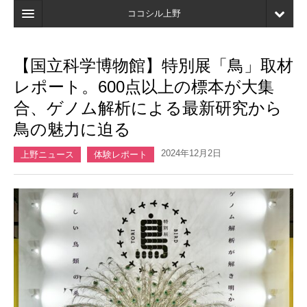
ココシル上野
ホーム
【国立科学博物館】特別展「鳥」取材
検索
レポート。600点以上の標本が大集
店舗・施設最新情報
合、ゲノム解析による最新研究から
鳥の魅力に迫る
口コミ
2024年12月2日
マイページ
上野ニュース
体験レポート
ブックマーク