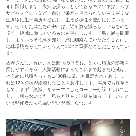
布に関係します。巣穴を掘ることができるキツツキは、ムサ
サビやフクロウなど、自分で巣穴を空けられないさまざまな
生き物に生息場所を提供し、生物多様性を豊かにしていま
す。そうした鳥たちの中には、近年数を減らしているものも
多く、絶滅に瀕しているものも存在します。『鳥』展を開催
し、よりいっそう鳥を知り、鳥に馴染んでいただくことは、
地球環境を考えていくうえで非常に重要なことだと考えてい
ます」
西海さんによれば、鳥は動物の中でも、とくに環境の影響を
受けやすいそう。人類活動によってこれまで起きた絶滅は、
控えめに見積もっても1,430種に及ぶと推定されており、こ
れは12％の種が絶滅したことを意味します。本展でも序章と
して、まず「絶滅」をテーマにしたコーナーが設けられてお
り、「何をおいても、鳥をとり巻く現状を知ってほしい」と
いう監修者たちの強い思いが感じられます。