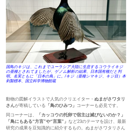
国鳥のキジは、これまでユーラシア大陸に生息するコウライキジ
の亜種とされてましたが、ゲノム解析の結果、日本国有種だと判
明。名実ともに「日本の鳥」に。/キジ（亜種シマキジ、キジ目）本
剥製標本、国立科学博物館蔵
動物の図解イラストで人気のクリエイター・
ぬまがさワタリ
さん
が寄稿している
「鳥のひみつ」
コーナーも必見です。
同コーナーは、
「カッコウの托卵で宿主は滅びないのか？」
「鳥にもある“方言”や“言葉”」
など23のテーマを設け、最新
研究の成果を豆知識的に紹介するもの。ぬまがさワタリさん