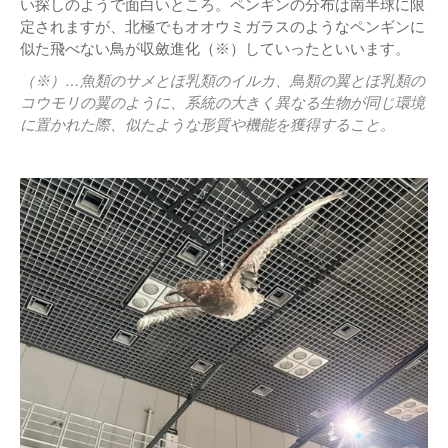
い探しのようで面白いところ。ペンギンの分布は南半球に限
定されますが、北極でもオオウミガラスのようなペンギンに
似た飛べない鳥が収斂進化（※）していったといいます。
（※）…魚類のサメとほ乳類のイルカ、鳥類の翼とほ乳類の
コウモリの翼のように、系統の大きく異なる生物が同じ環境
に置かれた際、似たような形質や機能を獲得すること。