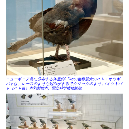
ニューギニア島に分布する体重約2.5kgの世界最大のハト・オウギ
バトは、レースのような冠羽がまるでクジャクのよう。/オウギバ
ト（ハト目）本剥製標本、国立科学博物館蔵