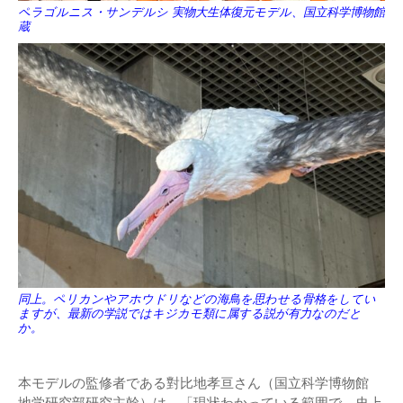
ペラゴルニス・サンデルシ 実物大生体復元モデル、国立科学博物館
蔵
同上。ペリカンやアホウドリなどの海鳥を思わせる骨格をしてい
ますが、最新の学説ではキジカモ類に属する説が有力なのだと
か。
本モデルの監修者である對比地孝亘さん（国立科学博物館
地学研究部研究主幹）は、「現状わかっている範囲で、史上