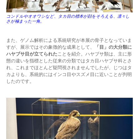
コンドルやオオワシなど、タカ目の標本が顔をそろえる、凛々し
さが極まった一角。
また、ゲノム解析による系統研究が本展の骨子となっていま
すが、展示ではその象徴的な成果として、
「目」の大分類に
ハヤブサ目が立てられた
ことを紹介。ハヤブサ類は、主に形
態の違いを指標とした従来の分類ではタカ目ハヤブサ科とさ
れ、これまでほとんど疑問視されませんでしたが、じつはタ
カよりも、系統的にはインコ目やスズメ目に近いことが判明
したのです。