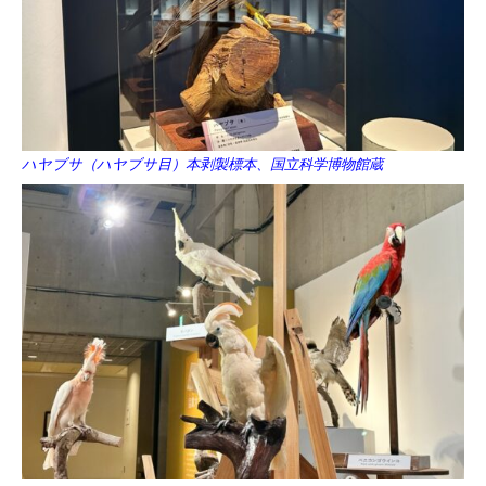
ハヤブサ（ハヤブサ目）本剥製標本、国立科学博物館蔵