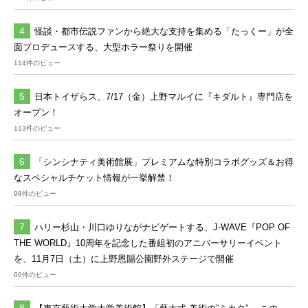
怪談・都市伝説ファンから絶大な支持を集める「たっくー」が全
面プロデュースする、大型ホラー祭りを開催
114件のビュー
日本トイザらス、7/17（金）上野マルイに『キダルト』専門店を
オープン！
113件のビュー
「シンシナティ美術館展」プレミアムな特別コラボグッズ＆お得
なスペシャルチケット情報が一挙解禁！
98件のビュー
ハリー杉山・川口ゆりながナビゲートする、J-WAVE『POP OF
THE WORLD』10周年を記念した番組初のアニバーサリーイベント
を、11月7日（土）に上野恩賜公園野外ステージで開催
66件のビュー