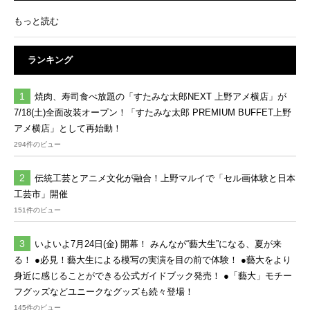
もっと読む
ランキング
焼肉、寿司食べ放題の「すたみな太郎NEXT 上野アメ横店」が
7/18(土)全面改装オープン！「すたみな太郎 PREMIUM BUFFET上野
アメ横店」として再始動！
294件のビュー
伝統工芸とアニメ文化が融合！上野マルイで「セル画体験と日本
工芸市」開催
151件のビュー
いよいよ7月24日(金) 開幕！ みんなが“藝大生”になる、夏が来
る！ ●必見！藝大生による模写の実演を目の前で体験！ ●藝大をより
身近に感じることができる公式ガイドブック発売！ ●「藝大」モチー
フグッズなどユニークなグッズも続々登場！
145件のビュー