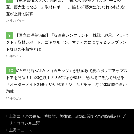
【東京藝術大学大学美術館】「藝大式 美術の”ミカタ” ―この
夏、藝大生になる―」取材レポート。誰もが“藝大生”になれる特別な
夏が上野で開幕
35件のビュー
【国立西洋美術館】「版画家レンブラント 挑戦、継承、インパ
クト」取材レポート。ゴヤやルドン、マティスにつながるレンブラン
ト版画の革新性とは
25件のビュー
宝石専門店KARATZ（カラッツ）が秋葉原で夏のポップアップス
トアを開催！1,500点以上の天然宝石が集結、その場で選んで試せる
「オーダーメイド相談」や初登場「ジェムガチャ」など体験型企画が
満載
23件のビュー
上野エリアの観光、博物館、美術館、店舗に関する情報満載のアプ
リ：ココシル上野
上野ニュース