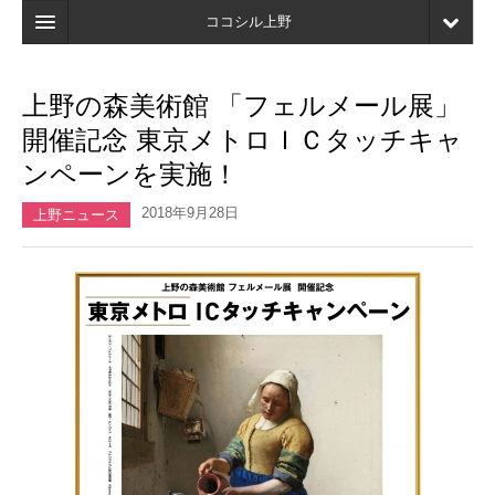
ココシル上野
ホーム
上野の森美術館 「フェルメール展」
検索
開催記念 東京メトロＩＣタッチキャ
店舗・施設最新情報
ンペーンを実施！
口コミ
2018年9月28日
上野ニュース
マイページ
ブックマーク